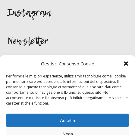
Instagram
Newsletter
Gestisci Consenso Cookie
Per fornire le migliori esperienze, utilizziamo tecnologie come i cookie
per memorizzare e/o accedere alle informazioni del dispositivo. Il
consenso a queste tecnologie ci permetterà di elaborare dati come il
Per rimanere aggornato/a sulle novità lasciami la tua email. Giuro che
comportamento di navigazione o ID unici su questo sito. Non
non la scrivo sui muri dei bagni!
acconsentire o ritirare il consenso può influire negativamente su alcune
caratteristiche e funzioni.
Inizia chat
Accetta
Nega