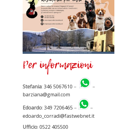
Per informazioni
Stefania
:
346 5067610
–
–
barziana@gmail.com
Edoardo
:
349 7206465
–
–
edoardo_corradi@fastwebnet.it
Ufficio
:
0522 405500