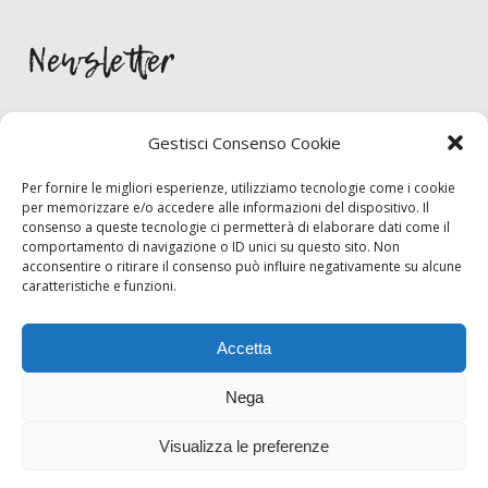
Newsletter
Gestisci Consenso Cookie
Per fornire le migliori esperienze, utilizziamo tecnologie come i cookie
per memorizzare e/o accedere alle informazioni del dispositivo. Il
consenso a queste tecnologie ci permetterà di elaborare dati come il
Per rimanere aggornato/a sulle novità lasciami la tua email. Giuro che
comportamento di navigazione o ID unici su questo sito. Non
non la scrivo sui muri dei bagni!
acconsentire o ritirare il consenso può influire negativamente su alcune
caratteristiche e funzioni.
Inizia chat
Accetta
Nega
Visualizza le preferenze