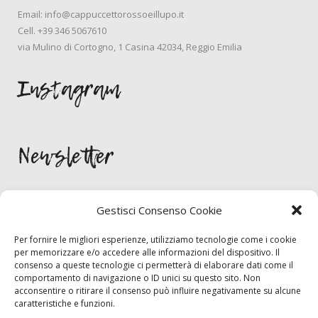
Email:
info@cappuccettorossoeillupo.it
Cell.
+39 346 5067610
via Mulino di Cortogno, 1 Casina 42034, Reggio Emilia
Instagram
Newsletter
Gestisci Consenso Cookie
Per fornire le migliori esperienze, utilizziamo tecnologie come i cookie
per memorizzare e/o accedere alle informazioni del dispositivo. Il
consenso a queste tecnologie ci permetterà di elaborare dati come il
Per rimanere aggornato/a sulle novità lasciami la tua email. Giuro che
comportamento di navigazione o ID unici su questo sito. Non
non la scrivo sui muri dei bagni!
acconsentire o ritirare il consenso può influire negativamente su alcune
caratteristiche e funzioni.