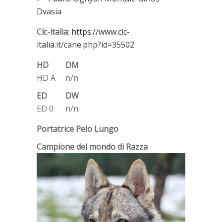
Dvasia
Clc-italia
:
https://www.clc-
italia.it/cane.php?id=35502
HD
DM
HD A
n/n
ED
DW
ED 0
n/n
Portatrice Pelo Lungo
Campione del mondo di Razza