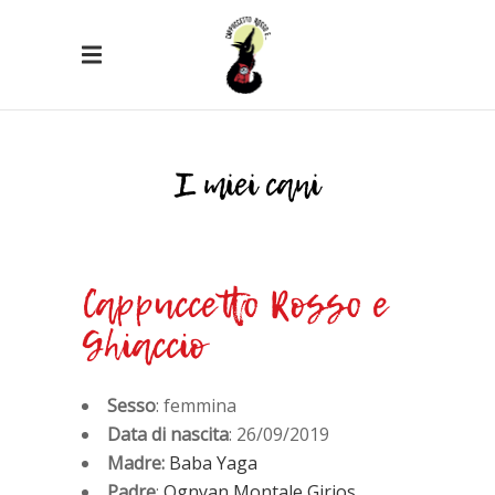
I miei cani
Cappuccetto Rosso e
Ghiaccio
Sesso
: femmina
Data di nascita
: 26/09/2019
Madre:
Baba Yaga
Padre
:
Ognyan Montale Girios