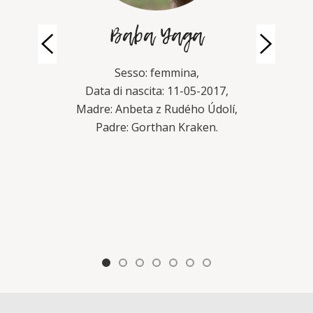
Yaga
Cappuccetto Rosso e
Ghiaccio
mmina,
: 11-05-2017,
Sesso: femmina,
Rudého Údolí,
Data di nascita: 26-09-2019,
an Kraken.
Madre: Baba Yaga,
Padre: Ognyan Montale Girios
Dvasia.