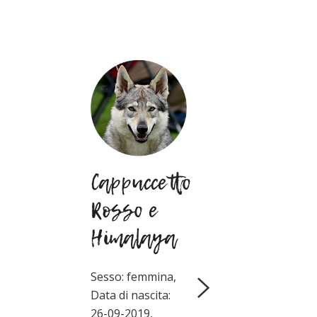
Cappuccetto
Ch.
Rosso e
Ma
Himalaya
Ug
Lup
Sesso: femmina,
Na
Data di nascita:
26-09-2019,