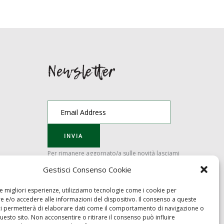
Newsletter
Per rimanere aggornato/a sulle novità lasciami
la tua email. Giuro che non la scrivo sui muri dei
Gestisci Consenso Cookie
bagni!
le migliori esperienze, utilizziamo tecnologie come i cookie per
 e/o accedere alle informazioni del dispositivo. Il consenso a queste
Inizia chat
ci permetterà di elaborare dati come il comportamento di navigazione o
questo sito. Non acconsentire o ritirare il consenso può influire