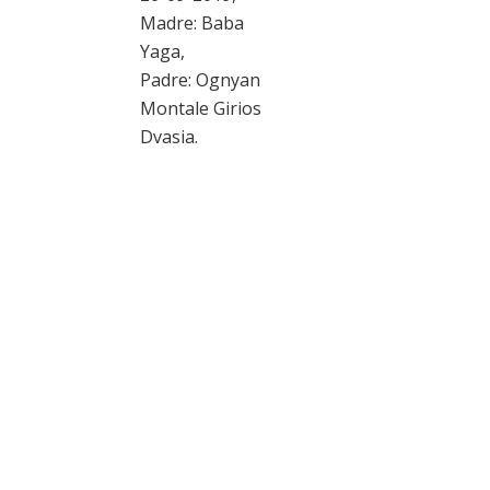
(Vi
Madre: Baba
Yaga,
Sess
Padre: Ognyan
Data 
Montale Girios
01-0
Dvasia.
Madre
Drea
Royal
Padre
Caos