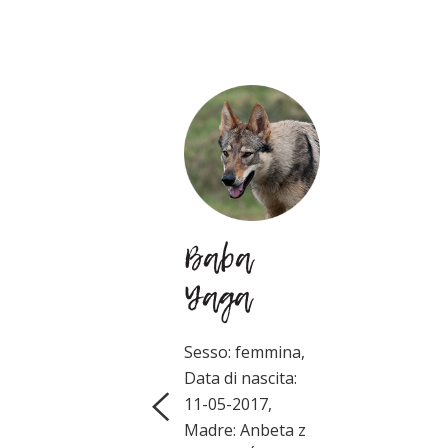
r
Baba
Yaga
Sesso: femmina,
Data di nascita:
ina,
11-05-2017,
ta:
Madre: Anbeta z