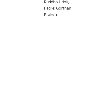
Rudého Údolí,
a,
Padre: Gorthan
r
Kraken.
d.