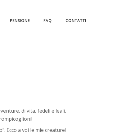
PENSIONE
FAQ
CONTATTI
ture, di vita, fedeli e leali,
 rompicoglioni!
”. Ecco a voi le mie creature!