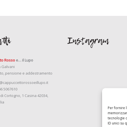
tti
Instagram
to Rosso
e… il Lupo
a Galvani
to, pensione e addestramento
@cappuccettorossoeillupo.it
46 5067610
 di Cortogno, 1 Casina 42034,
lia
Per fornire 
memorizzare
tecnologie 
ID unici su 