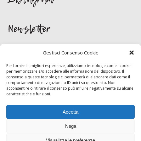
Newsletter
Gestisci Consenso Cookie
Per fornire le migliori esperienze, utilizziamo tecnologie come i cookie
per memorizzare e/o accedere alle informazioni del dispositivo. Il
consenso a queste tecnologie ci permetterà di elaborare dati come il
Per rimanere aggornato/a sulle novità lasciami la tua email. Giuro che
comportamento di navigazione o ID unici su questo sito. Non
non la scrivo sui muri dei bagni!
acconsentire o ritirare il consenso può influire negativamente su alcune
caratteristiche e funzioni.
Inizia chat
Accetta
Nega
Visualizza le preferenze