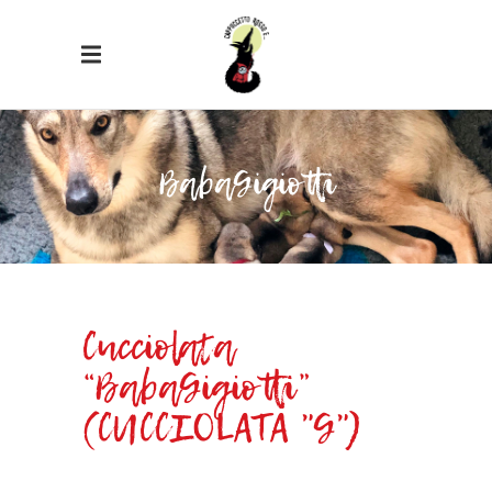
BabaGigiotti
Cucciolata
“BabaGigiotti”
(CUCCIOLATA "G")